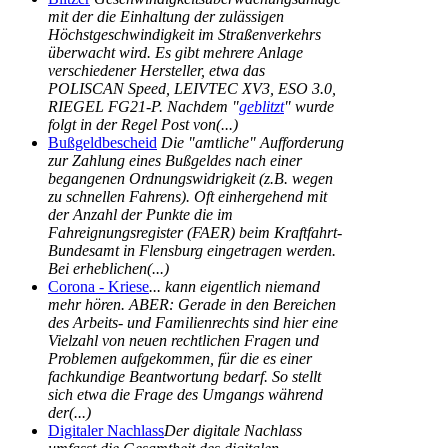
mit der die Einhaltung der zulässigen
Höchstgeschwindigkeit im Straßenverkehrs
überwacht wird. Es gibt mehrere Anlage
verschiedener Hersteller, etwa das
POLISCAN Speed, LEIVTEC XV3, ESO 3.0,
RIEGEL FG21-P. Nachdem "
geblitzt
" wurde
folgt in der Regel Post von(...)
Bußgeldbescheid
Die "amtliche" Aufforderung
zur Zahlung eines Bußgeldes nach einer
begangenen Ordnungswidrigkeit (z.B. wegen
zu schnellen Fahrens). Oft einhergehend mit
der Anzahl der Punkte die im
Fahreignungsregister (FAER) beim Kraftfahrt-
Bundesamt in Flensburg eingetragen werden.
Bei erheblichen(...)
Corona - Kriese
... kann eigentlich niemand
mehr hören. ABER: Gerade in den Bereichen
des Arbeits- und Familienrechts sind hier eine
Vielzahl von neuen rechtlichen Fragen und
Problemen aufgekommen, für die es einer
fachkundige Beantwortung bedarf. So stellt
sich etwa die Frage des Umgangs während
der(...)
Digitaler Nachlass
Der digitale Nachlass