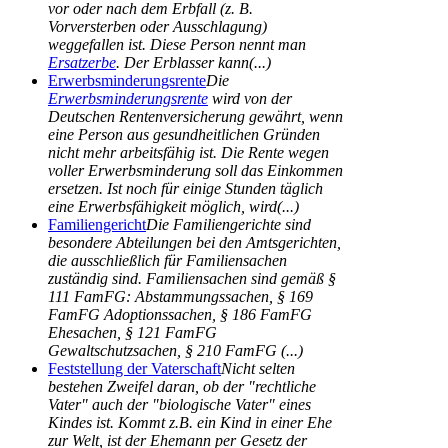
vor oder nach dem Erbfall (z. B.
Vorversterben oder Ausschlagung)
weggefallen ist. Diese Person nennt man
Ersatzerbe
. Der Erblasser kann(...)
Erwerbsminderungsrente
Die
Erwerbsminderungsrente
wird von der
Deutschen Rentenversicherung gewährt, wenn
eine Person aus gesundheitlichen Gründen
nicht mehr arbeitsfähig ist. Die Rente wegen
voller Erwerbsminderung soll das Einkommen
ersetzen. Ist noch für einige Stunden täglich
eine Erwerbsfähigkeit möglich, wird(...)
Familiengericht
Die Familiengerichte sind
besondere Abteilungen bei den Amtsgerichten,
die ausschließlich für Familiensachen
zuständig sind. Familiensachen sind gemäß §
111 FamFG: Abstammungssachen, § 169
FamFG Adoptionssachen, § 186 FamFG
Ehesachen, § 121 FamFG
Gewaltschutzsachen, § 210 FamFG (...)
Feststellung der Vaterschaft
Nicht selten
bestehen Zweifel daran, ob der "rechtliche
Vater" auch der "biologische Vater" eines
Kindes ist. Kommt z.B. ein Kind in einer Ehe
zur Welt, ist der Ehemann per Gesetz der