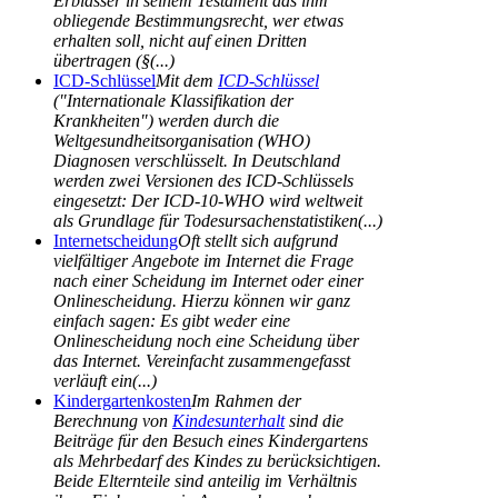
Erblasser in seinem Testament das ihm
obliegende Bestimmungsrecht, wer etwas
erhalten soll, nicht auf einen Dritten
übertragen (§(...)
ICD-Schlüssel
Mit dem
ICD-Schlüssel
("Internationale Klassifikation der
Krankheiten") werden durch die
Weltgesundheitsorganisation (WHO)
Diagnosen verschlüsselt. In Deutschland
werden zwei Versionen des ICD-Schlüssels
eingesetzt: Der ICD-10-WHO wird weltweit
als Grundlage für Todesursachenstatistiken(...)
Internetscheidung
Oft stellt sich aufgrund
vielfältiger Angebote im Internet die Frage
nach einer Scheidung im Internet oder einer
Onlinescheidung. Hierzu können wir ganz
einfach sagen: Es gibt weder eine
Onlinescheidung noch eine Scheidung über
das Internet. Vereinfacht zusammengefasst
verläuft ein(...)
Kindergartenkosten
Im Rahmen der
Berechnung von
Kindesunterhalt
sind die
Beiträge für den Besuch eines Kindergartens
als Mehrbedarf des Kindes zu berücksichtigen.
Beide Elternteile sind anteilig im Verhältnis