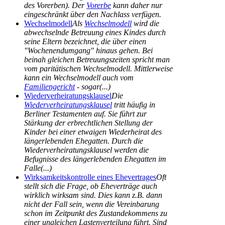
des Vorerben). Der
Vorerbe
kann daher nur
eingeschränkt über den Nachlass verfügen.
Wechselmodell
Als
Wechselmodell
wird die
abwechselnde Betreuung eines Kindes durch
seine Eltern bezeichnet, die über einen
"Wochenendumgang" hinaus gehen. Bei
beinah gleichen Betreuungszeiten spricht man
vom paritätischen Wechselmodell. Mittlerweise
kann ein Wechselmodell auch vom
Familiengericht
- sogar(...)
Wiederverheiratungsklausel
Die
Wiederverheiratungsklausel
tritt häufig in
Berliner Testamenten auf. Sie führt zur
Stärkung der erbrechtlichen Stellung der
Kinder bei einer etwaigen Wiederheirat des
längerlebenden Ehegatten. Durch die
Wiederverheiratungsklausel werden die
Befugnisse des längerlebenden Ehegatten im
Falle(...)
Wirksamkeitskontrolle eines Ehevertrages
Oft
stellt sich die Frage, ob Eheverträge auch
wirklich wirksam sind. Dies kann z.B. dann
nicht der Fall sein, wenn die Vereinbarung
schon im Zeitpunkt des Zustandekommens zu
einer ungleichen Lastenverteilung führt. Sind