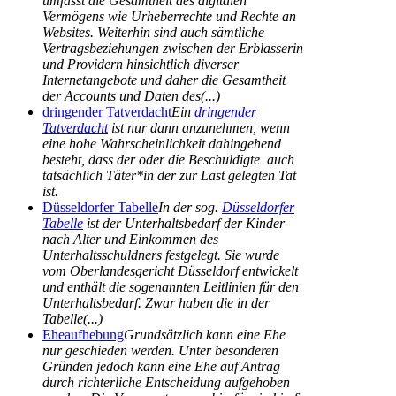
umfasst die Gesamtheit des digitalen
Vermögens wie Urheberrechte und Rechte an
Websites. Weiterhin sind auch sämtliche
Vertragsbeziehungen zwischen der Erblasserin
und Providern hinsichtlich diverser
Internetangebote und daher die Gesamtheit
der Accounts und Daten des(...)
dringender Tatverdacht
Ein
dringender
Tatverdacht
ist nur dann anzunehmen, wenn
eine hohe Wahrscheinlichkeit dahingehend
besteht, dass der oder die Beschuldigte auch
tatsächlich Täter*in der zur Last gelegten Tat
ist.
Düsseldorfer Tabelle
In der sog.
Düsseldorfer
Tabelle
ist der Unterhaltsbedarf der Kinder
nach Alter und Einkommen des
Unterhaltsschuldners festgelegt. Sie wurde
vom Oberlandesgericht Düsseldorf entwickelt
und enthält die sogenannten Leitlinien für den
Unterhaltsbedarf. Zwar haben die in der
Tabelle(...)
Eheaufhebung
Grundsätzlich kann eine Ehe
nur geschieden werden. Unter besonderen
Gründen jedoch kann eine Ehe auf Antrag
durch richterliche Entscheidung aufgehoben