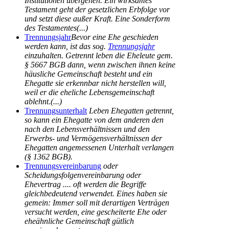
Institutionen übergehen. Ein wirksames
Testament geht der gesetzlichen Erbfolge vor
und setzt diese außer Kraft. Eine Sonderform
des Testamentes(...)
Trennungsjahr
Bevor eine Ehe geschieden
werden kann, ist das sog.
Trennungsjahr
einzuhalten. Getrennt leben die Eheleute gem.
§ 5667 BGB dann, wenn zwischen ihnen keine
häusliche Gemeinschaft besteht und ein
Ehegatte sie erkennbar nicht herstellen will,
weil er die eheliche Lebensgemeinschaft
ablehnt.(...)
Trennungsunterhalt
Leben Ehegatten getrennt,
so kann ein Ehegatte von dem anderen den
nach den Lebensverhältnissen und den
Erwerbs- und Vermögensverhältnissen der
Ehegatten angemessenen Unterhalt verlangen
(§ 1362 BGB).
Trennungsvereinbarung
oder
Scheidungsfolgenvereinbarung oder
Ehevertrag .... oft werden die Begriffe
gleichbedeutend verwendet. Eines haben sie
gemein: Immer soll mit derartigen Verträgen
versucht werden, eine gescheiterte Ehe oder
eheähnliche Gemeinschaft gütlich