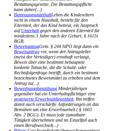
Bestattungsgesetze. Die Bestattungspflicht
kann daher(...)
Betreuungsunterhalt
Leben die Kindeseltern
nicht in einem Haushalt, besteht für den
Elternteil, der das Kind betreut, ein Anspruch
auf
Unterhalt
gegen den anderen Elternteil für
mindestens 3 Jahre nach der Geburt, § 1615l
BGB.
Beweisantrag
Gem. § 244 StPO liegt dann ein
Beweisantrag
vor, wenn der Antragsteller
(meist der Verteidiger) ernsthaft verlangt,
Beweis über eine bestimmt behauptete
konkrete Tatsache, die die Schuld- oder
Rechtsfolgenfrage betrifft, durch ein bestimmt
bezeichnetes Beweismittel zu erheben und dem
Antrag zu(...)
Bewerbungsbemühung
Minderjährigen
gegenüber hat ein Unterhaltspflichtiger eine
gesteigerte Erwerbsobliegenheit
. Ihn treffen
damit auch verschärfte Anforderungen an das
Bemühen um eine Erwerbsarbeit ( § 1603
Abs. 2 BGG). Er muss jede zumutbare
Tätigkeit übernehmen und im Einzelfall auch
einen Berufswechsel(...)
Blitzer
Geschwindigkeitsüberwachungsanlage