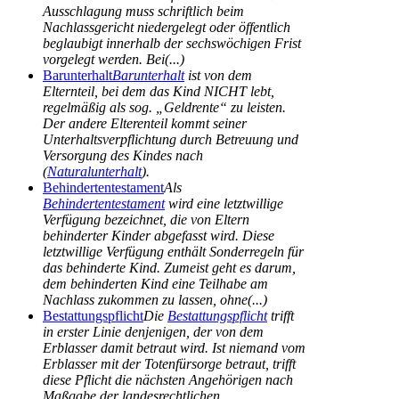
Ausschlagung muss schriftlich beim
Nachlassgericht niedergelegt oder öffentlich
beglaubigt innerhalb der sechswöchigen Frist
vorgelegt werden. Bei(...)
Barunterhalt
Barunterhalt
ist von dem
Elternteil, bei dem das Kind NICHT lebt,
regelmäßig als sog. „Geldrente“ zu leisten.
Der andere Elterenteil kommt seiner
Unterhaltsverpflichtung durch Betreuung und
Versorgung des Kindes nach
(
Naturalunterhalt
).
Behindertentestament
Als
Behindertentestament
wird eine letztwillige
Verfügung bezeichnet, die von Eltern
behinderter Kinder abgefasst wird. Diese
letztwillige Verfügung enthält Sonderregeln für
das behinderte Kind. Zumeist geht es darum,
dem behinderten Kind eine Teilhabe am
Nachlass zukommen zu lassen, ohne(...)
Bestattungspflicht
Die
Bestattungspflicht
trifft
in erster Linie denjenigen, der von dem
Erblasser damit betraut wird. Ist niemand vom
Erblasser mit der Totenfürsorge betraut, trifft
diese Pflicht die nächsten Angehörigen nach
Maßgabe der landesrechtlichen