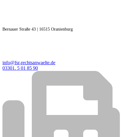
RECHTSANWÄLTE F | S
Freudenberg | Steinseifer
Bernauer Straße 43 | 16515 Oranienburg
KONTAKT
info@fsr-rechtsanwaelte.de
03301. 5 01 85 90