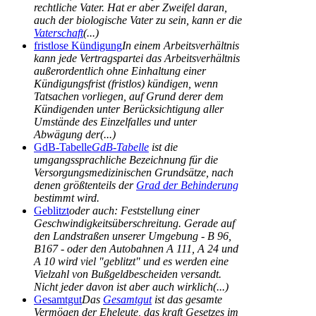
rechtliche Vater. Hat er aber Zweifel daran,
auch der biologische Vater zu sein, kann er die
Vaterschaft
(...)
fristlose Kündigung
In einem Arbeitsverhältnis
kann jede Vertragspartei das Arbeitsverhältnis
außerordentlich ohne Einhaltung einer
Kündigungsfrist (fristlos) kündigen, wenn
Tatsachen vorliegen, auf Grund derer dem
Kündigenden unter Berücksichtigung aller
Umstände des Einzelfalles und unter
Abwägung der(...)
GdB-Tabelle
GdB-Tabelle
ist die
umgangssprachliche Bezeichnung für die
Versorgungsmedizinischen Grundsätze, nach
denen größtenteils der
Grad der Behinderung
bestimmt wird.
Geblitzt
oder auch: Feststellung einer
Geschwindigkeitsüberschreitung. Gerade auf
den Landstraßen unserer Umgebung - B 96,
B167 - oder den Autobahnen A 111, A 24 und
A 10 wird viel "geblitzt" und es werden eine
Vielzahl von Bußgeldbescheiden versandt.
Nicht jeder davon ist aber auch wirklich(...)
Gesamtgut
Das
Gesamtgut
ist das gesamte
Vermögen der Eheleute, das kraft Gesetzes im