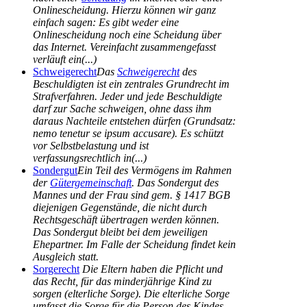
Onlinescheidung. Hierzu können wir ganz
einfach sagen: Es gibt weder eine
Onlinescheidung noch eine Scheidung über
das Internet. Vereinfacht zusammengefasst
verläuft ein(...)
Schweigerecht
Das
Schweigerecht
des
Beschuldigten ist ein zentrales Grundrecht im
Strafverfahren. Jeder und jede Beschuldigte
darf zur Sache schweigen, ohne dass ihm
daraus Nachteile entstehen dürfen (Grundsatz:
nemo tenetur se ipsum accusare). Es schützt
vor Selbstbelastung und ist
verfassungsrechtlich in(...)
Sondergut
Ein Teil des Vermögens im Rahmen
der
Gütergemeinschaft
. Das Sondergut des
Mannes und der Frau sind gem. § 1417 BGB
diejenigen Gegenstände, die nicht durch
Rechtsgeschäft übertragen werden können.
Das Sondergut bleibt bei dem jeweiligen
Ehepartner. Im Falle der Scheidung findet kein
Ausgleich statt.
Sorgerecht
Die Eltern haben die Pflicht und
das Recht, für das minderjährige Kind zu
sorgen (elterliche Sorge). Die elterliche Sorge
umfasst die Sorge für die Person des Kindes