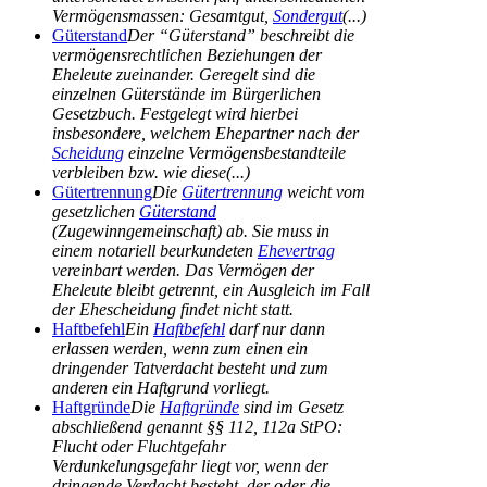
Vermögensmassen: Gesamtgut,
Sondergut
(...)
Güterstand
Der “Güterstand” beschreibt die
vermögensrechtlichen Beziehungen der
Eheleute zueinander. Geregelt sind die
einzelnen Güterstände im Bürgerlichen
Gesetzbuch. Festgelegt wird hierbei
insbesondere, welchem Ehepartner nach der
Scheidung
einzelne Vermögensbestandteile
verbleiben bzw. wie diese(...)
Gütertrennung
Die
Gütertrennung
weicht vom
gesetzlichen
Güterstand
(Zugewinngemeinschaft) ab. Sie muss in
einem notariell beurkundeten
Ehevertrag
vereinbart werden. Das Vermögen der
Eheleute bleibt getrennt, ein Ausgleich im Fall
der Ehescheidung findet nicht statt.
Haftbefehl
Ein
Haftbefehl
darf nur dann
erlassen werden, wenn zum einen ein
dringender Tatverdacht besteht und zum
anderen ein Haftgrund vorliegt.
Haftgründe
Die
Haftgründe
sind im Gesetz
abschließend genannt §§ 112, 112a StPO:
Flucht oder Fluchtgefahr
Verdunkelungsgefahr liegt vor, wenn der
dringende Verdacht besteht, der oder die