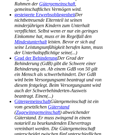
Rahmen der
Gütergemeinschaft
,
gemeinschaftliches Vermögen wird.
gesteigerte Erwerbsobliegenheit
Der
nichtbetreuende Elternteil ist seinen
minderjährigen Kindern zum Unterhalt
verpflichtet. Selbst wenn er nur ein geringes
Einkomme hat, muss er im Regelfall den
Mindestunterhalt
leisten. Bevor er sich auf
seine Leistungsunfähigkeit berufen kann, muss
der Unterhaltspflichtige seine(...)
Grad der Behinderung
Der Grad der
Behinderung (GdB) gibt die Schwere einer
Behinderung an. Ab einem GdB von 50 gilt
ein Mensch als schwerbehindert. Der GdB
wird beim Versorgungsamt beantragt und von
diesem festgelegt. Beim Versorgungsamt wird
auch der Schwerbehinderten-Ausweis
beantragt. Einen(...)
Gütergemeinschaft
Gütergemeinschaft ist ein
vom gesetzlichen
Güterstand
(
Zugewinngemeinschaft
) abweichender
Güterstand. Er muss zwingend in einem
notariell zu beurkundenden Ehevertrags
vereinbart werden. Die Gütergemeinschaft
unterscheidet zwischen fünf unterschiedlichen