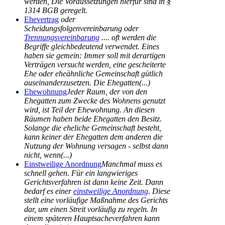
werden, Die Voraussetzungen hierfür sind in §
1314 BGB geregelt.
Ehevertrag
oder
Scheidungsfolgenvereinbarung oder
Trennungsvereinbarung
.... oft werden die
Begriffe gleichbedeutend verwendet. Eines
haben sie gemein: Immer soll mit derartigen
Verträgen versucht werden, eine gescheiterte
Ehe oder eheähnliche Gemeinschaft gütlich
auseinanderzusetzen. Die Ehegatten(...)
Ehewohnung
Jeder Raum, der von den
Ehegatten zum Zwecke des Wohnens genutzt
wird, ist Teil der Ehewohnung. An diesen
Räumen haben beide Ehegatten den Besitz.
Solange die eheliche Gemeinschaft besteht,
kann keiner der Ehegatten dem anderen die
Nutzung der Wohnung versagen - selbst dann
nicht, wenn(...)
Einstweilige Anordnung
Manchmal muss es
schnell gehen. Für ein langwieriges
Gerichtsverfahren ist dann keine Zeit. Dann
bedarf es einer
einstweilige Anordnung
. Diese
stellt eine vorläufige Maßnahme des Gerichts
dar, um einen Streit vorläufig zu regeln. In
einem späteren Hauptsacheverfahren kann