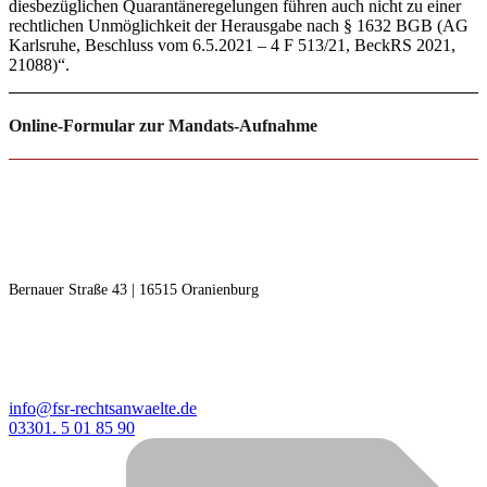
diesbezüglichen Quarantäneregelungen führen auch nicht zu einer
rechtlichen Unmöglichkeit der Herausgabe nach § 1632 BGB (AG
Karlsruhe, Beschluss vom 6.5.2021 – 4 F 513/21, BeckRS 2021,
21088)“.
Online-Formular zur Mandats-Aufnahme
RECHTSANWÄLTE F | S
Freudenberg | Steinseifer
Bernauer Straße 43 | 16515 Oranienburg
KONTAKT
info@fsr-rechtsanwaelte.de
03301. 5 01 85 90