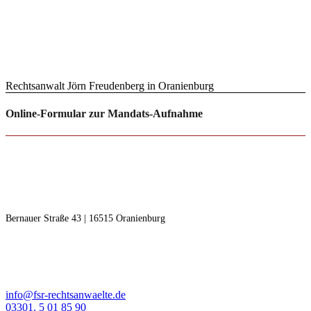
Rechtsanwalt Jörn Freudenberg in Oranienburg
Online-Formular zur Mandats-Aufnahme
RECHTSANWÄLTE F | S
Freudenberg | Steinseifer
Bernauer Straße 43 | 16515 Oranienburg
KONTAKT
info@fsr-rechtsanwaelte.de
03301. 5 01 85 90