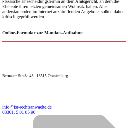
klassische Ehescheidungstermin an dem Amtsgericht, an dem die
Eheleute ihren letzten gemeinsamen Wohnsitz hatten. Alle
anderslautenden im Internet anzutreffenden Angebote, sollten daher
kritisch geprüft werden.
Online-Formular zur Mandats-Aufnahme
RECHTSANWÄLTE F | S
Freudenberg | Steinseifer
Bernauer Straße 43 | 16515 Oranienburg
KONTAKT
info@fsr-rechtsanwaelte.de
03301. 5 01 85 90