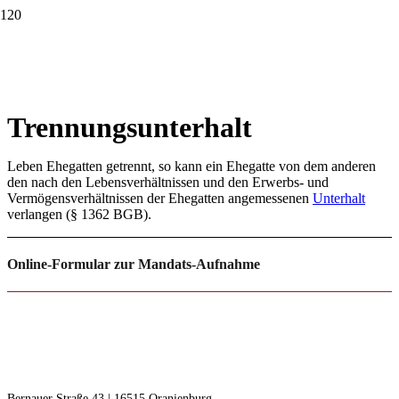
Trennungsunterhalt
Leben Ehegatten getrennt, so kann ein Ehegatte von dem anderen
den nach den Lebensverhältnissen und den Erwerbs- und
Vermögensverhältnissen der Ehegatten angemessenen
Unterhalt
verlangen (§ 1362 BGB).
Online-Formular zur Mandats-Aufnahme
RECHTSANWÄLTE F | S
Freudenberg | Steinseifer
Bernauer Straße 43 | 16515 Oranienburg