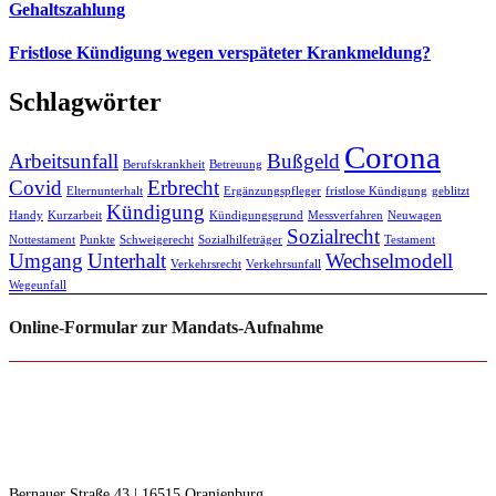
Gehaltszahlung
Fristlose Kündigung wegen verspäteter Krankmeldung?
Schlagwörter
Corona
Arbeitsunfall
Bußgeld
Berufskrankheit
Betreuung
Covid
Erbrecht
Elternunterhalt
Ergänzungspfleger
fristlose Kündigung
geblitzt
Kündigung
Handy
Kurzarbeit
Kündigungsgrund
Messverfahren
Neuwagen
Sozialrecht
Nottestament
Punkte
Schweigerecht
Sozialhilfeträger
Testament
Umgang
Unterhalt
Wechselmodell
Verkehrsrecht
Verkehrsunfall
Wegeunfall
Online-Formular zur Mandats-Aufnahme
RECHTSANWÄLTE F | S
Freudenberg | Steinseifer
Bernauer Straße 43 | 16515 Oranienburg