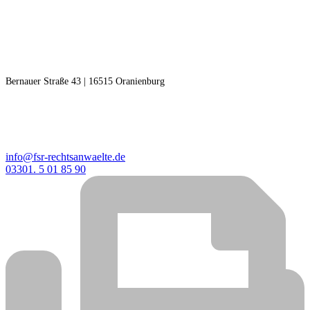
RECHTSANWÄLTE F | S
Freudenberg | Steinseifer
Bernauer Straße 43 | 16515 Oranienburg
KONTAKT
info@fsr-rechtsanwaelte.de
03301. 5 01 85 90