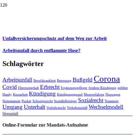
Unfallversicherungsschutz auf dem Weg zur Arbeit
Arbeitsunfall durch entflammte Hose?
Schlagwörter
Corona
Arbeitsunfall
Bußgeld
Berufskrankheit
Betreuung
Covid
Erbrecht
Elternunterhalt
Ergänzungspfleger
fristlose Kündigung
geblitzt
Kündigung
Handy
Kurzarbeit
Kündigungsgrund
Messverfahren
Neuwagen
Sozialrecht
Nottestament
Punkte
Schweigerecht
Sozialhilfeträger
Testament
Umgang
Unterhalt
Wechselmodell
Verkehrsrecht
Verkehrsunfall
Wegeunfall
Online-Formular zur Mandats-Aufnahme