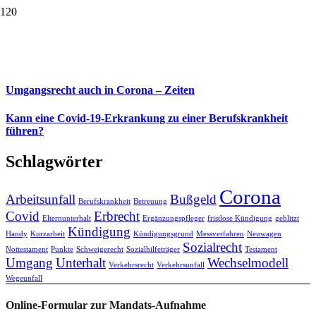
Umgangsrecht auch in Corona – Zeiten
Kann eine Covid-19-Erkrankung zu einer Berufskrankheit
führen?
Schlagwörter
Corona
Arbeitsunfall
Bußgeld
Berufskrankheit
Betreuung
Covid
Erbrecht
Elternunterhalt
Ergänzungspfleger
fristlose Kündigung
geblitzt
Kündigung
Handy
Kurzarbeit
Kündigungsgrund
Messverfahren
Neuwagen
Sozialrecht
Nottestament
Punkte
Schweigerecht
Sozialhilfeträger
Testament
Umgang
Unterhalt
Wechselmodell
Verkehrsrecht
Verkehrsunfall
Wegeunfall
Online-Formular zur Mandats-Aufnahme