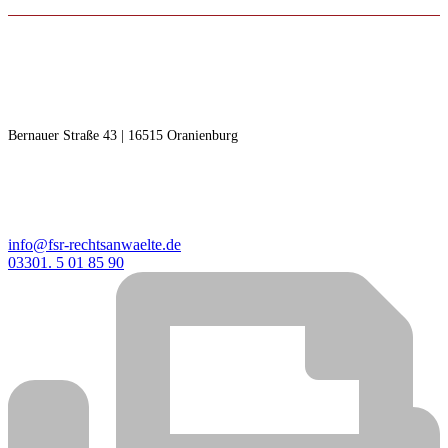
RECHTSANWÄLTE F | S
Freudenberg | Steinseifer
Bernauer Straße 43 | 16515 Oranienburg
KONTAKT
info@fsr-rechtsanwaelte.de
03301. 5 01 85 90