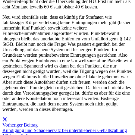
Winterreifenpflicht oder die Überziehung der HU-Frist um mehr als
acht Montage jeweils 60 € statt bisher 40 € kosten.
Neu wird ebenfalls sein, dass es künftig für Straftaten wie
fahrlässiger Körperverletzung keine Eintragungen mehr gibt (bisher
immerhin fünf Punkte), soweit keine weitere
Führerscheinmaßnahmen angeordnet wurden. Punktebewährt
hingegen bleibt das unerlaubte Entfernen vom Unfallort gem. § 142
StGB. Bleibt nun noch die Frage: Was passiert eigentlich bei der
Umstellung auf das neue System mit bisherigen Punkten. Im
Grundsatz werden punktebewehrte Eintragungen gestrichen. Also
ein Punkt wegen Einfahrens in eine Umweltzone ohne Plakette wird
gestrichen. Spannend wird es dann bei den Punkten, die nur
deswegen nicht getilgt wurden, weil die Tilgung wegen des Punktes
wegen Einfahrens in die Umweltzone ohne Plakette gehemmt war.
Aber auch diese Autofahrer dürfen sich freuen, werden doch die
„gehemmten“ Punkte gleich mit gestrichen. Da hier noch nicht alles
durch den Verordnungsgeber geregelt ist, dürfte es aber für die eine
oder andere Konstellation noch interessant werden. Bisherige
Eintragungen, die nach dem neuen System noch nicht getilgt
werden, werden in dieses übertragen.
Vorheriger Beitrag
Kündigung und Schadenersatz bei unterbliebener Gehaltszahlung