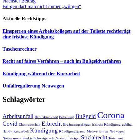
Nächster Beitrag
Bürgen darf man nicht immer „würgen“
Aktuelle Rechtstipps
Einsperren eines Arbeitskollegen auf der Toilette rechtfertigt
eine fristlose Kündigung
Taschenrechner
Recht auf faires Verfahren – auch im Bußgeldverfahren
Kündigung während der Kurzarbeit
Unfallregulierung Neuwagen
Schlagwörter
Corona
Arbeitsunfall
Bußgeld
Berufskrankheit
Betreuung
Covid
Erbrecht
Elternunterhalt
Ergänzungspfleger
fristlose Kündigung
geblitzt
Kündigung
Handy
Kurzarbeit
Kündigungsgrund
Messverfahren
Neuwagen
Sozialrecht
Nottestament
Punkte
Schweigerecht
Sozialhilfeträger
Testament