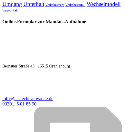
Umgang
Unterhalt
Wechselmodell
Verkehrsrecht
Verkehrsunfall
Wegeunfall
Online-Formular zur Mandats-Aufnahme
RECHTSANWÄLTE F | S
Freudenberg | Steinseifer
Bernauer Straße 43 | 16515 Oranienburg
KONTAKT
info@fsr-rechtsanwaelte.de
03301. 5 01 85 90